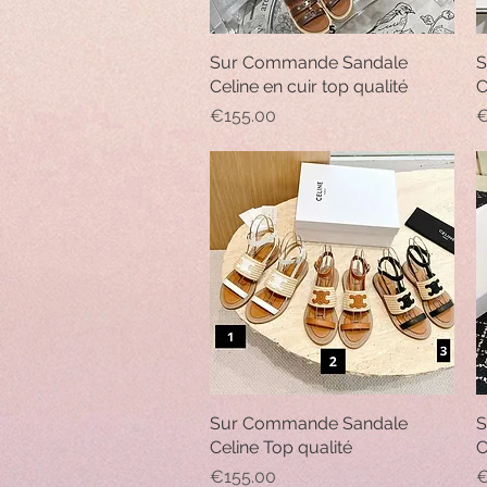
Sur Commande Sandale
Quick View
S
Celine en cuir top qualité
C
Price
P
€155.00
€
Sur Commande Sandale
Quick View
S
Celine Top qualité
C
Price
P
€155.00
€