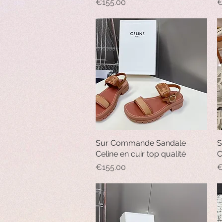
Price
P
€155.00
€
Sur Commande Sandale
Quick View
S
Celine en cuir top qualité
C
Price
P
€155.00
€