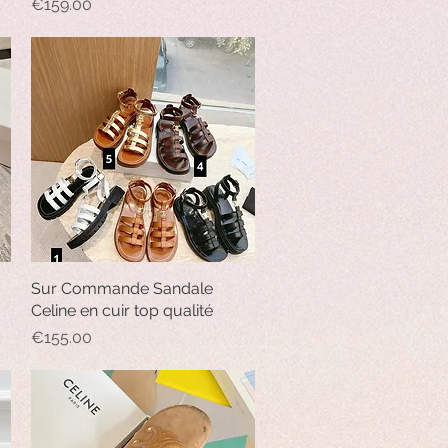
Price
€159.00
Sur Commande Sandale
Quick View
Celine en cuir top qualité
Price
€155.00