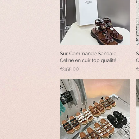
Sur Commande Sandale
Quick View
S
Celine en cuir top qualité
C
Price
P
€155.00
€