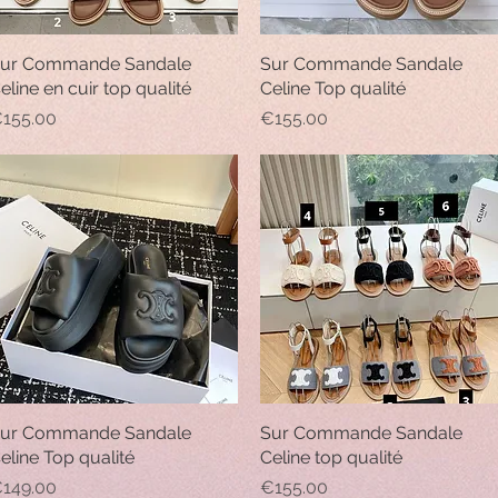
ur Commande Sandale
Quick View
Sur Commande Sandale
Quick View
eline en cuir top qualité
Celine Top qualité
rice
Price
155.00
€155.00
ur Commande Sandale
Quick View
Sur Commande Sandale
Quick View
eline Top qualité
Celine top qualité
rice
Price
149.00
€155.00