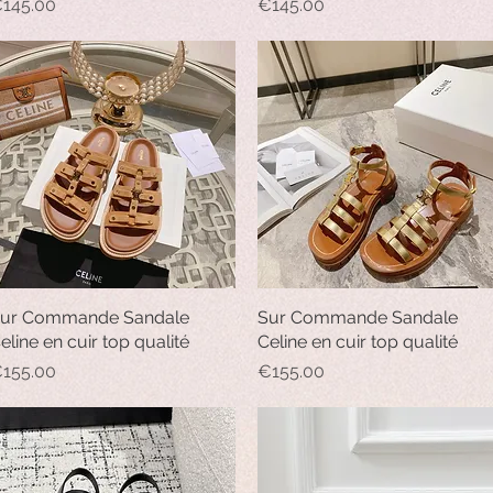
rice
Price
145.00
€145.00
ur Commande Sandale
Quick View
Sur Commande Sandale
Quick View
eline en cuir top qualité
Celine en cuir top qualité
rice
Price
155.00
€155.00