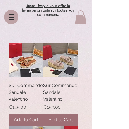
JustxLifestyle vous offre la
livraison gratuite sur toutes vos
commandes.
Sur Commande
Sur Commande
Sandale
Sandale
valentino
Valentino
Price
Price
€145.00
€159.00
Add to Cart
Add to Cart