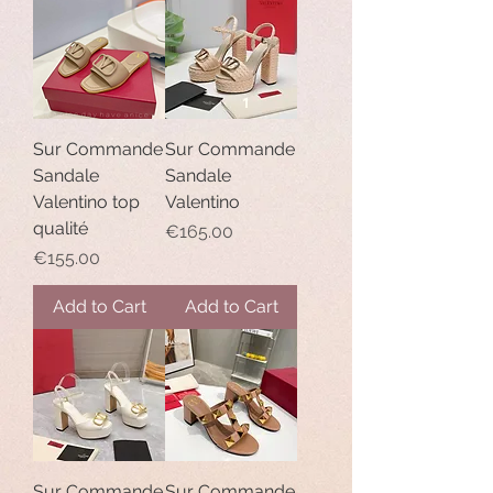
Sur Commande
Sur Commande
Sandale
Sandale
Valentino top
Valentino
qualité
Price
€165.00
Price
€155.00
Add to Cart
Add to Cart
Sur Commande
Sur Commande