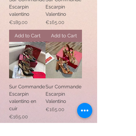
Escarpin
Escarpin
valentino
Valentino
Price
Price
€189.00
€165.00
Add to Cart
Add to Cart
Sur Commande
Sur Commande
Escarpin
Escarpin
valentino en
Valentino
cuir
Price
€165.00
Price
€165.00
Add to Cart
Add to Cart