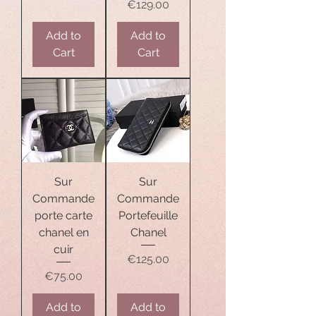
Price
€129.00
Add to
Add to
Cart
Cart
Sur
Sur
Commande
Commande
porte carte
Portefeuille
chanel en
Chanel
cuir
Price
€125.00
Price
€75.00
Add to
Add to