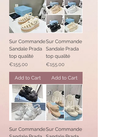
Sur Commande
Sur Commande
Sandale Prada
Sandale Prada
top qualité
top qualité
Price
Price
€155.00
€155.00
Add to Cart
Add to Cart
Sur Commande
Sur Commande
Sandale Prada
Sandale Prada