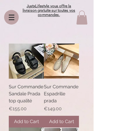
JustxLifestyle vous offre la
livraison gratuite sur toutes vos
commandes.
Sur Commande
Sur Commande
Sandale Prada
Espadrille
top qualité
prada
Price
Price
€155.00
€149.00
Add to Cart
Add to Cart