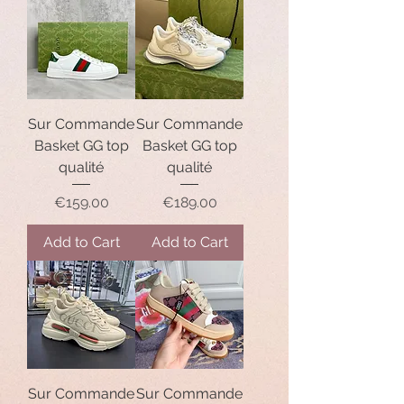
Sur Commande
Sur Commande
Basket GG top
Basket GG top
qualité
qualité
Price
Price
€159.00
€189.00
Add to Cart
Add to Cart
Sur Commande
Sur Commande