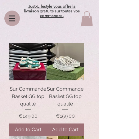
JustxLifestyle vous offre la
livraison gratuite sur toutes vos
commandes.
Sur Commande
Sur Commande
Basket GG top
Basket GG top
qualité
qualité
Price
Price
€149.00
€159.00
Add to Cart
Add to Cart