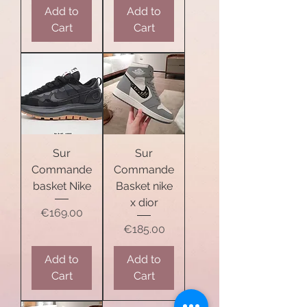
Add to
Add to
Cart
Cart
Sur
Sur
Commande
Commande
basket Nike
Basket nike
x dior
Price
€169.00
Price
€185.00
Add to
Add to
Cart
Cart