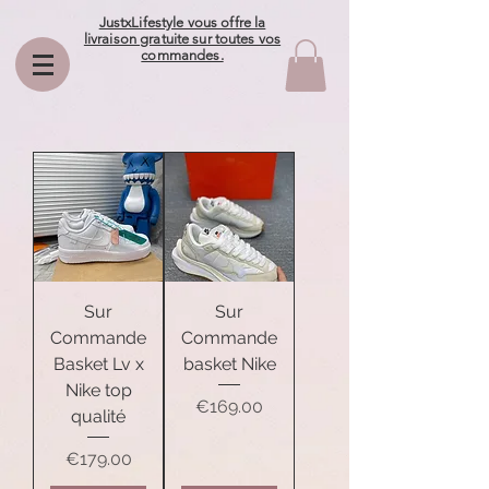
JustxLifestyle vous offre la
livraison gratuite sur toutes vos
commandes.
Sur
Sur
Commande
Commande
Basket Lv x
basket Nike
Nike top
Price
€169.00
qualité
Price
€179.00