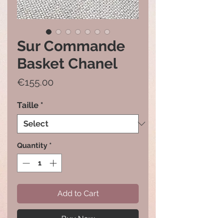
Sur Commande
Basket Chanel
Price
€155.00
Taille
*
Quantity
*
Add to Cart