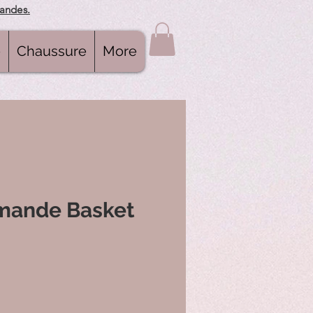
mandes.
e
Chaussure
More
mande Basket