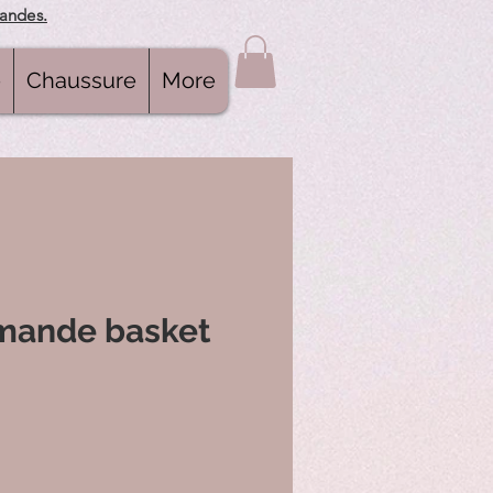
mandes.
e
Chaussure
More
mande basket