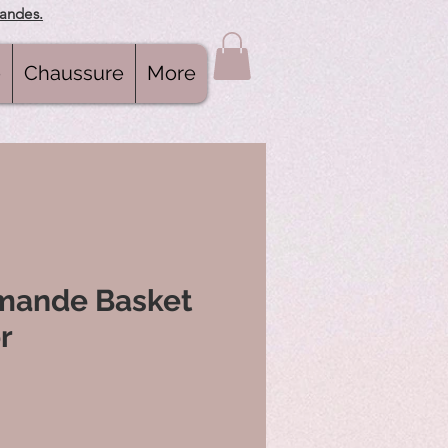
mandes.
e
Chaussure
More
mande Basket
r