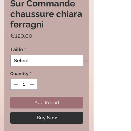
Sur Commande
chaussure chiara
ferragni
Price
€120.00
Taille
*
Quantity
*
Add to Cart
Buy Now