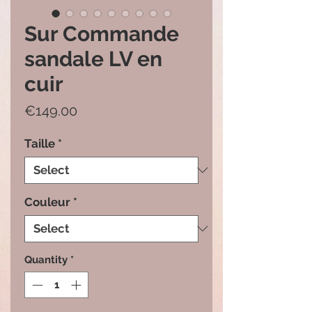
Sur Commande
sandale LV en
cuir
Price
€149.00
Taille
*
Couleur
*
Quantity
*