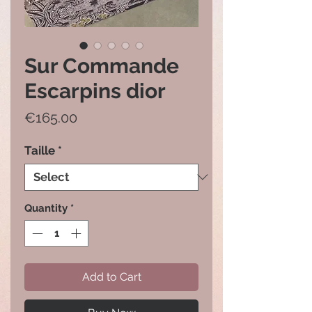
Sur Commande
Escarpins dior
Price
€165.00
Taille
*
Quantity
*
Add to Cart