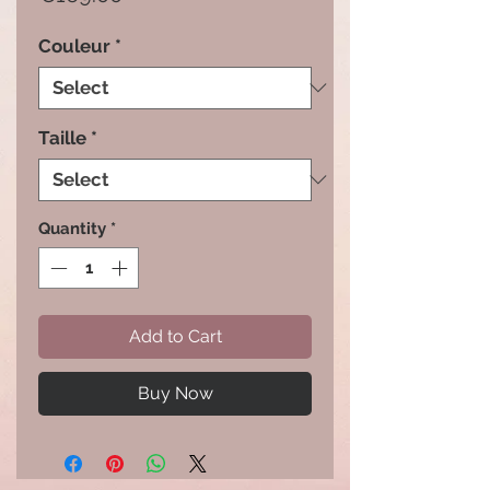
Couleur
*
Taille
*
Quantity
*
Add to Cart
Buy Now