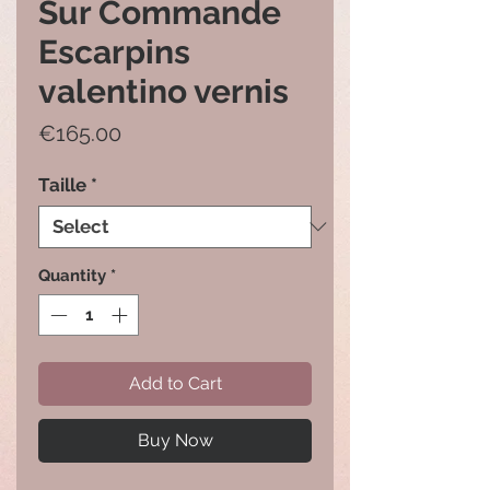
Sur Commande
Escarpins
valentino vernis
Price
€165.00
Taille
*
Quantity
*
Add to Cart
Buy Now