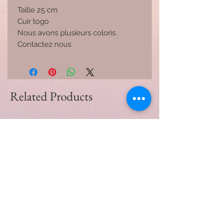
Taille 25 cm
Cuir togo
Nous avons plusieurs coloris.
Contactez nous
Related Products