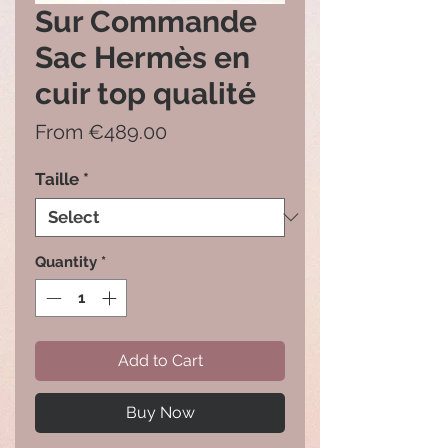
Sur Commande
Sac Hermès en
cuir top qualité
Sale
From
€489.00
Price
Taille
*
Quantity
*
Add to Cart
Buy Now