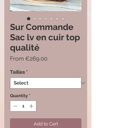
Sur Commande
Sac lv en cuir top
qualité
Sale
From
€269.00
Price
Tailles
*
Quantity
*
Add to Cart