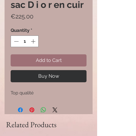
sac D i o r en cuir
Price
€225.00
Quantity
*
Add to Cart
Buy Now
Top qualité 
Related Products