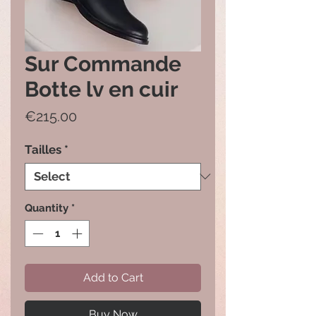
Sur Commande
Botte lv en cuir
Price
€215.00
Tailles
*
Quantity
*
Add to Cart
Buy Now