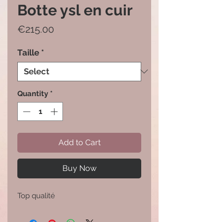
Botte ysl en cuir
Price
€215.00
Taille
*
Quantity
*
Add to Cart
Buy Now
Top qualité 