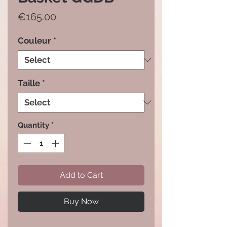
Price
€165.00
Couleur
*
Taille
*
Quantity
*
Add to Cart
Buy Now