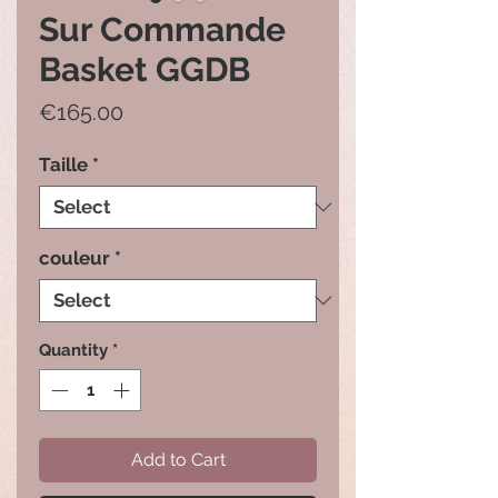
Sur Commande
Basket GGDB
Price
€165.00
Taille
*
couleur
*
Quantity
*
Add to Cart