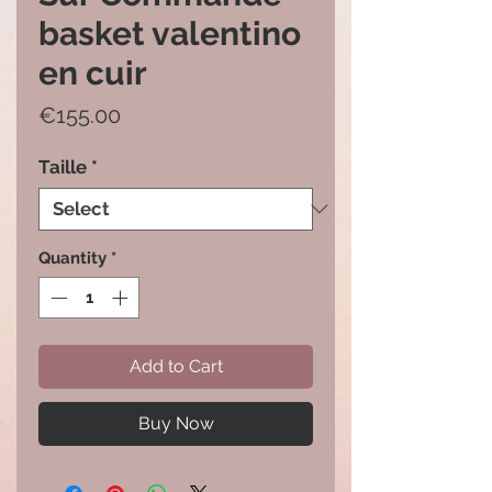
basket valentino
en cuir
Price
€155.00
Taille
*
Quantity
*
Add to Cart
Buy Now