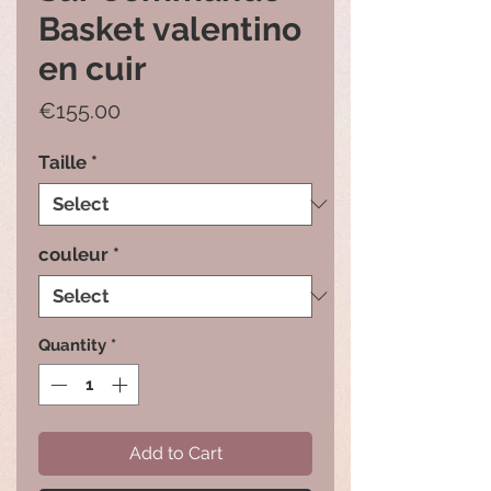
Basket valentino
en cuir
Price
€155.00
Taille
*
couleur
*
Quantity
*
Add to Cart