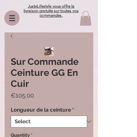
JustxLifestyle vous offre la
livraison gratuite sur toutes vos
commandes.
Sur Commande
Ceinture GG En
Cuir
Price
€105.00
Longueur de la ceinture
*
Quantity
*