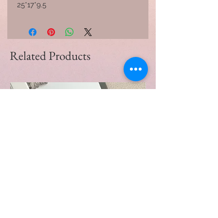
25*17*9.5
Related Products