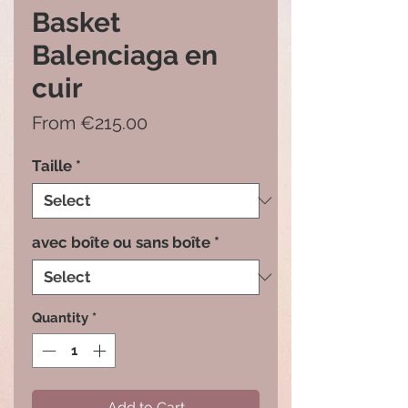
Basket
Balenciaga en
cuir
Sale
From
€215.00
Price
Taille
*
avec boîte ou sans boîte
*
Quantity
*
Add to Cart