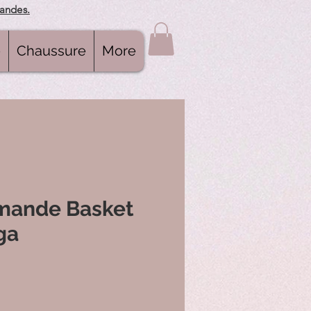
mandes.
e
Chaussure
More
mande Basket
ga