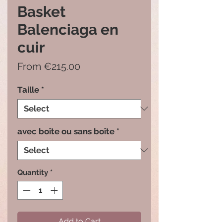
Basket
Balenciaga en
cuir
Sale
From
€215.00
Price
Taille
*
avec boîte ou sans boîte
*
Quantity
*
Add to Cart