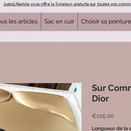
JustxLifestyle vous offre la livraison gratuite sur toutes vos com
us les articles
Sac en cuir
Choisir sa pointur
Sur Com
Dior
Price
€105.00
Longueur de la 