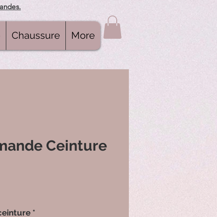
mandes.
e
Chaussure
More
mande Ceinture
ceinture
*