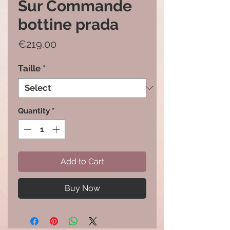
Sur Commande
bottine prada
Price
€219.00
Taille
*
Quantity
*
Add to Cart
Buy Now