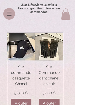
JustxLifestyle vous offre la
livraison gratuite sur toutes vos
commandes.
Sur
Sur
commande
Commande
casquette
gant chanel
Chanel
en cuir
Prix
Prix
52,00 €
52,00 €
Ajouter
Ajouter