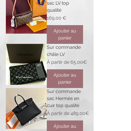
sac LV top
qualité
Prix
169,00 €
Ajouter au
panier
Sur commande
châle LV
Prix promotionnel
À partir de
65,00€
Ajouter au
panier
Sur commande
sac Hermès en
cuir top qualité
Prix promotionnel
À partir de
489,00€
Ajouter au