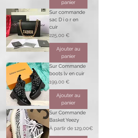
panier
Sur commande
sac D i o r en
cuir
Prix
225,00 €
Ajouter au
panier
Sur Commande
boots lv en cuir
Prix
199,00 €
Ajouter au
panier
Sur Commande
Basket Yeezy
Prix promotionnel
À partir de
129,00€