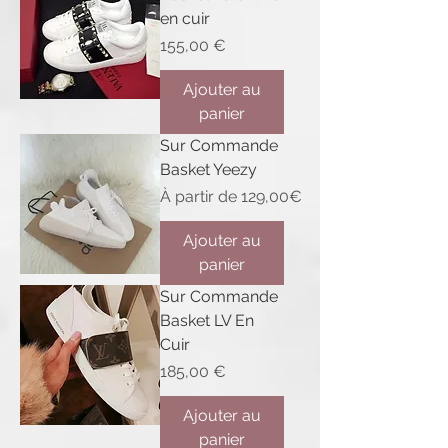
en cuir
Prix
155,00 €
Ajouter au
panier
Sur Commande
Basket Yeezy
Prix promotionnel
À partir de
129,00€
Ajouter au
panier
Sur Commande
Basket LV En
Cuir
Prix
185,00 €
Ajouter au
panier