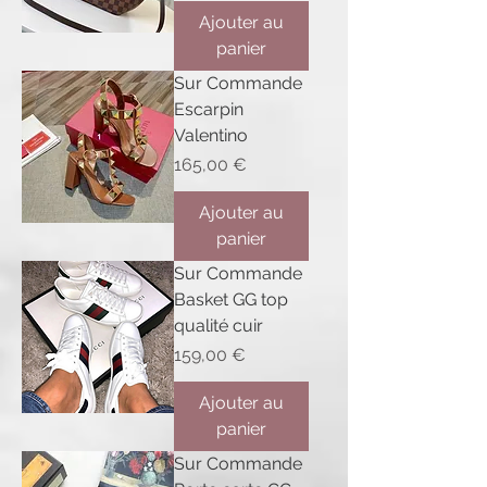
Ajouter au
panier
Sur Commande
Escarpin
Valentino
Prix
165,00 €
Ajouter au
panier
Sur Commande
Basket GG top
qualité cuir
Prix
159,00 €
Ajouter au
panier
Sur Commande