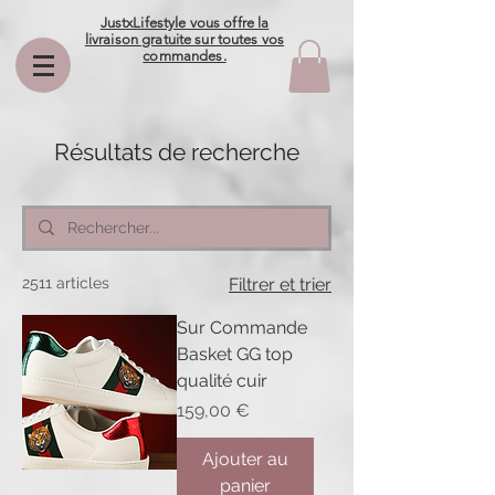
JustxLifestyle vous offre la
livraison gratuite sur toutes vos
commandes.
Résultats de recherche
2511 articles
Filtrer et trier
Sur Commande
Basket GG top
qualité cuir
Prix
159,00 €
Ajouter au
panier