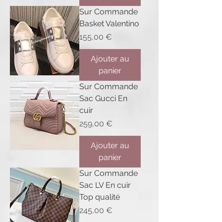
Sur Commande
Basket Valentino
Prix
155,00 €
Ajouter au
panier
Sur Commande
Sac Gucci En
cuir
Prix
259,00 €
Ajouter au
panier
Sur Commande
Sac LV En cuir
Top qualité
Prix
245,00 €