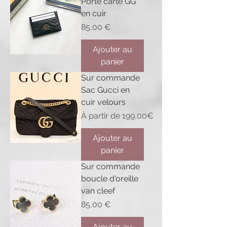
Porte carte GG
en cuir
Prix
85,00 €
Ajouter au
panier
Sur commande
Sac Gucci en
cuir velours
Prix promotionnel
À partir de
199,00€
Ajouter au
panier
Sur commande
boucle d'oreille
van cleef
Prix
85,00 €
Ajouter au