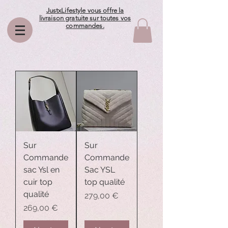
JustxLifestyle vous offre la
livraison gratuite sur toutes vos
commandes.
Sur
Sur
Commande
Commande
sac Ysl en
Sac YSL
cuir top
top qualité
qualité
Prix
279,00 €
Prix
269,00 €