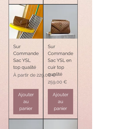
Sur
Sur
Commande
Commande
Sac YSL
Sac YSL en
top qualité
cuir top
qualité
Prix promotionnel
À partir de
229,00 €
Prix
259,00 €
Ajouter
Ajouter
au
au
panier
panier