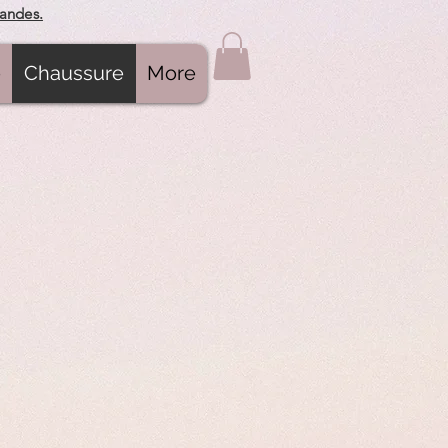
mandes.
e
Chaussure
More