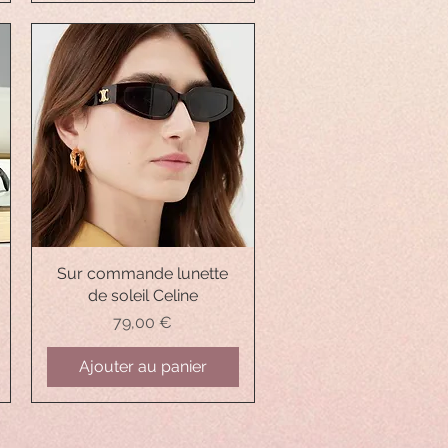
Sur commande lunette
Aperçu rapide
de soleil Celine
Prix
79,00 €
Ajouter au panier