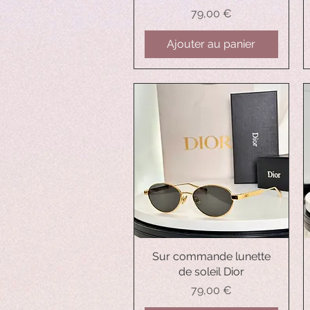
Prix
79,00 €
Ajouter au panier
Sur commande lunette
Aperçu rapide
de soleil Dior
Prix
79,00 €