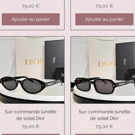
Prix
Prix
79,00 €
79,00 €
Ajouter au panier
Ajouter au panier
Sur commande lunette
Aperçu rapide
Sur commande lunette
Aperçu rapide
de soleil Dior
de soleil Dior
Prix
Prix
79,00 €
79,00 €