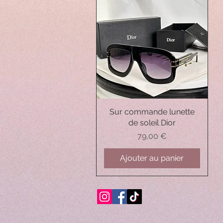
Sur commande lunette
Aperçu rapide
de soleil Dior
Prix
79,00 €
Ajouter au panier