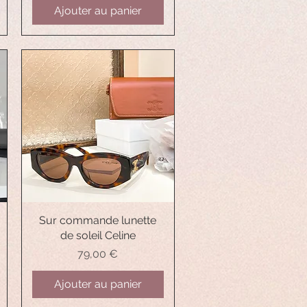
Ajouter au panier
Sur commande lunette
Aperçu rapide
de soleil Celine
Prix
79,00 €
Ajouter au panier