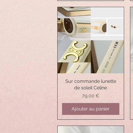
Sur commande lunette
Aperçu rapide
de soleil Celine
Prix
79,00 €
Ajouter au panier