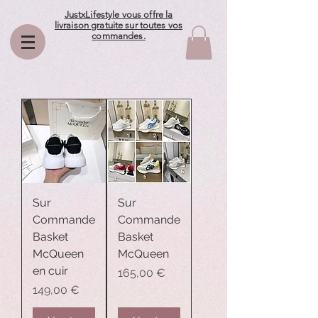
JustxLifestyle vous offre la
livraison gratuite sur toutes vos
commandes.
Sur
Sur
Commande
Commande
Basket
Basket
McQueen
McQueen
en cuir
Prix
165,00 €
Prix
149,00 €