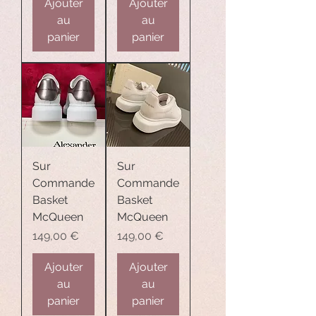
Ajouter
Ajouter
au
au
panier
panier
Sur
Sur
Commande
Commande
Basket
Basket
McQueen
McQueen
Prix
Prix
149,00 €
149,00 €
Ajouter
Ajouter
au
au
panier
panier