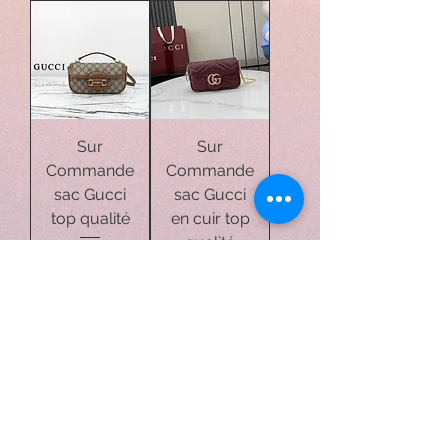
Sur
Sur
Commande
Commande
sac Gucci
sac Gucci
top qualité
en cuir top
qualité
Prix
219,00 €
Prix
189,00 €
Ajouter
Ajouter
au
au
panier
panier