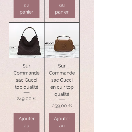
au
au
panier
panier
Sur
Sur
Commande
Commande
sac Gucci
sac Gucci
top qualité
en cuir top
qualité
Prix
249,00 €
Prix
259,00 €
Ajouter
Ajouter
au
au