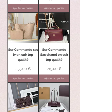
Ajouter au panier
Ajouter au panier
Sur Commande sac
Sur Commande
lv en cuir top
Sac chanel en cuir
qualité
top qualité
Prix
Prix
255,00 €
215,00 €
Ajouter au panier
Ajouter au panier