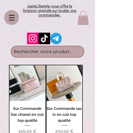
JustxLifestyle vous offre la
livraison gratuite sur toutes vos
commandes.
Rechercher votre produit...
Sur Commande
Sur Commande sac
Sac chanel en cuir
lv en cuir top
top qualité
qualité
Prix
Prix
199,00 €
259,00 €