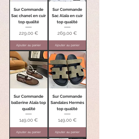
Sur Commande
Sur Commande
Sac chanel en cuir
Sac Alaïa en cuir
top qualité
top qualité
Prix
Prix
229,00 €
269,00 €
Ajouter au panier
Ajouter au panier
Sur Commande
Sur Commande
ballerine Alaïa top
Sandales Hermès
qualité
top qualité
Prix
Prix
149,00 €
149,00 €
Ajouter au panier
Ajouter au panier