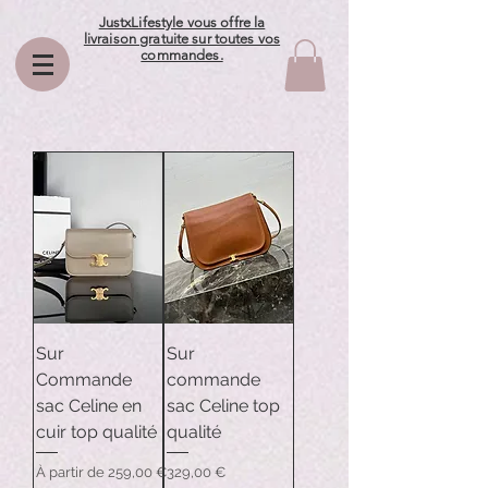
JustxLifestyle vous offre la
livraison gratuite sur toutes vos
commandes.
Sur
Sur
Commande
commande
sac Celine en
sac Celine top
cuir top qualité
qualité
Prix promotionnel
Prix
À partir de
259,00 €
329,00 €