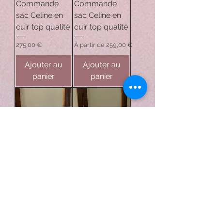
Commande
Commande
sac Celine en
sac Celine en
cuir top qualité
cuir top qualité
Prix
Prix promotionnel
275,00 €
À partir de
259,00 €
Ajouter au
Ajouter au
panier
panier
Sur
Sur
Commande
Commande
sac Celine en
sac Celine en
cuir top qualité
cuir top qualité