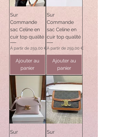
Sur
Sur
Commande
Commande
sac Celine en
sac Celine en
cuir top qualité
cuir top qualité
Prix promotionnel
Prix promotionnel
À partir de
259,00 €
À partir de
259,00 €
Ajouter au
Ajouter au
panier
panier
Sur
Sur