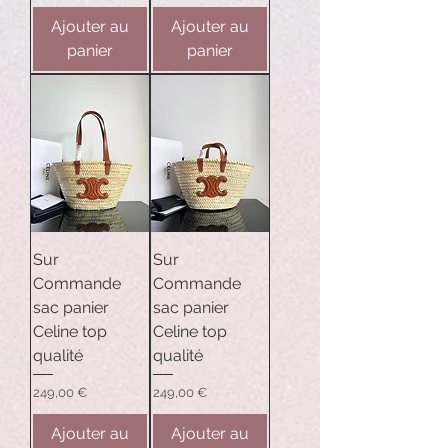
Ajouter au
Ajouter au
panier
panier
Sur
Sur
Commande
Commande
sac panier
sac panier
Celine top
Celine top
qualité
qualité
Prix
Prix
249,00 €
249,00 €
Ajouter au
Ajouter au