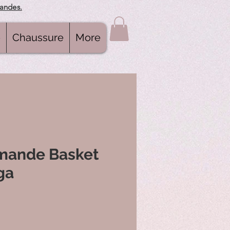
mandes.
e
Chaussure
More
mande Basket
ga