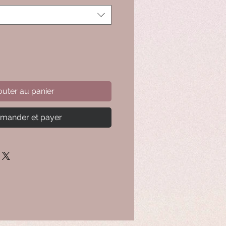
outer au panier
ander et payer