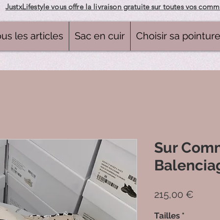
JustxLifestyle vous offre la livraison gratuite sur toutes vos com
us les articles
Sac en cuir
Choisir sa pointur
Sur Com
Balencia
Prix
215,00 €
Tailles
*