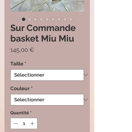
Sur Commande
basket Miu Miu
Prix
145,00 €
Taille
*
Couleur
*
Quantité
*