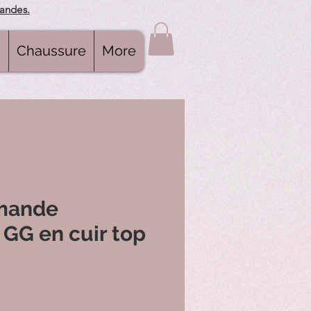
mandes.
e
Chaussure
More
mande
 GG en cuir top