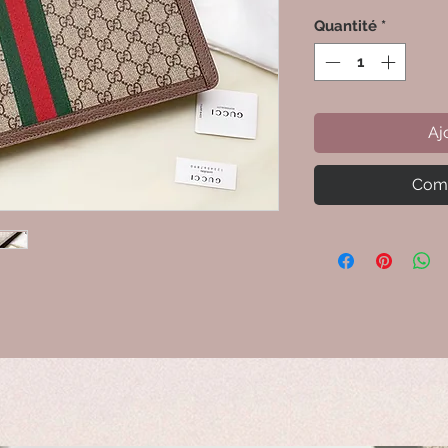
Quantité
*
Aj
Comm