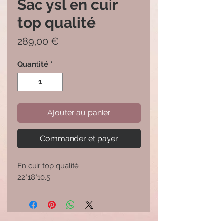
Sac ysl en cuir
top qualité
Prix
289,00 €
Quantité
*
Ajouter au panier
Commander et payer
En cuir top qualité
22*18*10.5