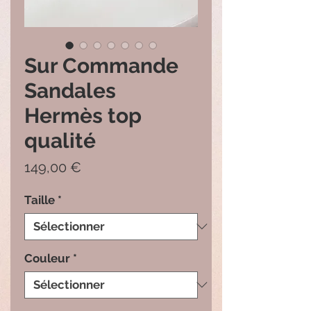
Sur Commande
Sandales
Hermès top
qualité
Prix
149,00 €
Taille
*
Couleur
*