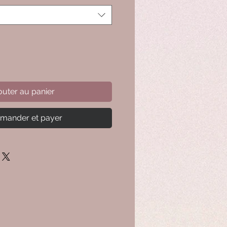
outer au panier
ander et payer