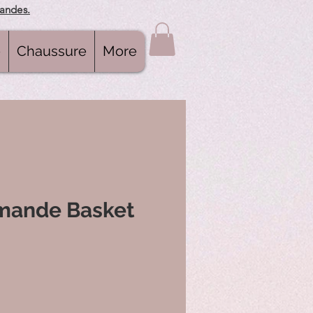
mandes.
e
Chaussure
More
mande Basket