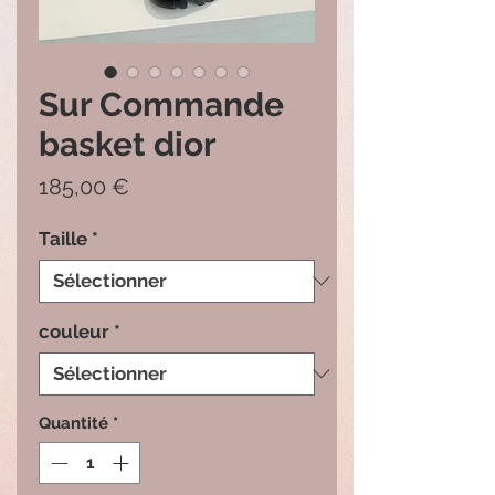
Sur Commande
basket dior
Prix
185,00 €
Taille
*
couleur
*
Quantité
*